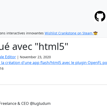
ions interactives innovantes
Wishlist Crankstone on Steam 🤠
ué avec "html5"
le Editor
|
November 23, 2020
 la création d'une app flash/html5 avec le plugin OpenFL p
016
Freelance & CEO @lugludum