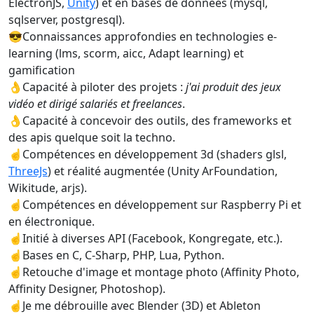
ElectronJS,
Unity
) et en bases de données (mysql,
sqlserver, postgresql).
😎Connaissances approfondies en technologies e-
learning (lms, scorm, aicc, Adapt learning) et
gamification
👌Capacité à piloter des projets :
j'ai produit des jeux
vidéo et dirigé salariés et freelances
.
👌Capacité à concevoir des outils, des frameworks et
des apis quelque soit la techno.
☝️Compétences en développement 3d (shaders glsl,
ThreeJs
) et réalité augmentée (Unity ArFoundation,
Wikitude, arjs).
☝️Compétences en développement sur Raspberry Pi et
en électronique.
☝️Initié à diverses API (Facebook, Kongregate, etc.).
☝️Bases en C, C-Sharp, PHP, Lua, Python.
☝️Retouche d'image et montage photo (Affinity Photo,
Affinity Designer, Photoshop).
☝️Je me débrouille avec Blender (3D) et Ableton