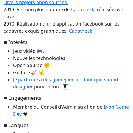
Divers projets open sources.
2013: Version plus aboutie de
Cadavreski
réalisée avec
haxe.
2010: Réalisation d'une application facebook sur les
cadavres exquis graphiques,
Cadavreski
.
Intérêts
Jeux vidéo 🎮.
Nouvelles technologies.
Open Source ✊.
Guitare 🎸 🤘.
Je
participe à des gamejams en tant que sound
designer
pour le fun ! 🎹
Engagements
Membre du Conseil d'Administration de
Lyon Game
Dev
❤️.
Langues