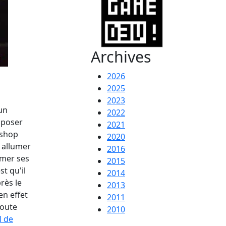
Archives
2026
2025
2023
'un
2022
 poser
2021
oshop
2020
 allumer
2016
mmer ses
2015
t qu'il
2014
rès le
2013
en effet
2011
toute
2010
l de