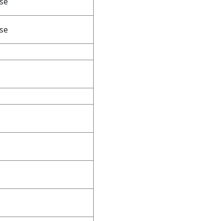
se
se