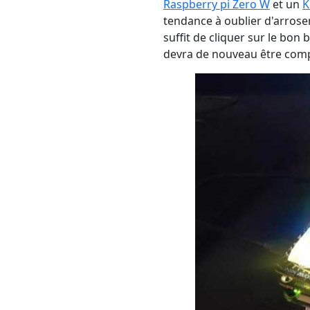
Raspberry pi Zero W
et un
K
tendance à oublier d'arroser 
suffit de cliquer sur le bon
devra de nouveau être comp