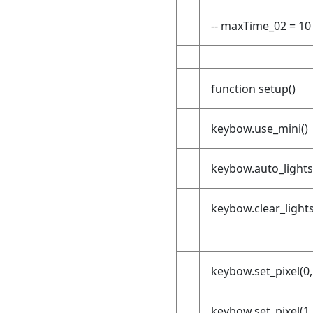
-- maxTime_02 = 10
function setup()
keybow.use_mini()
keybow.auto_lights(
keybow.clear_lights
keybow.set_pixel(0, 
keybow.set_pixel(1, 