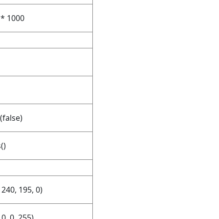
 * 1000
false)
()
240, 195, 0)
0, 0, 255)