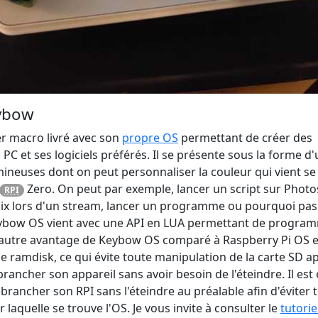
eybow
er macro livré avec son
propre OS
permettant de créer des
 PC et ses logiciels préférés. Il se présente sous la forme d
umineuses dont on peut personnaliser la couleur qui vient se
Zero. On peut par exemple, lancer un script sur Phot
RPI
 voix lors d'un stream, lancer un programme ou pourquoi pas
 Keybow OS vient avec une API en LUA permettant de progra
 autre avantage de Keybow OS comparé à Raspberry Pi OS es
 ramdisk, ce qui évite toute manipulation de la carte SD ap
ancher son appareil sans avoir besoin de l'éteindre. Il est 
rancher son RPI sans l'éteindre au préalable afin d'éviter 
 laquelle se trouve l'OS. Je vous invite à consulter le
tutorie